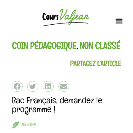
Soutien scolai
Nos i
Vous connaissez la dernière ?!
COIN PÉDAGOGIQUE
,
NON CLASSÉ
PARTAGEZ L’ARTICLE
Bac Français, demandez le
programme !
11 juin 2024