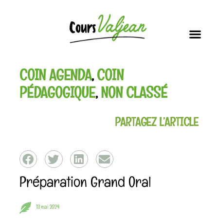
Soutien scolai
Nos i
Vous connaissez la dernière ?!
COIN AGENDA
,
COIN
PÉDAGOGIQUE
,
NON CLASSÉ
PARTAGEZ L’ARTICLE
Préparation Grand Oral
13 mai 2024