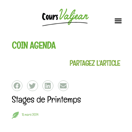
Soutien scolai
Nos i
Vous connaissez la dernière ?!
COIN AGENDA
PARTAGEZ L’ARTICLE
Stages de Printemps
15 mars 2024