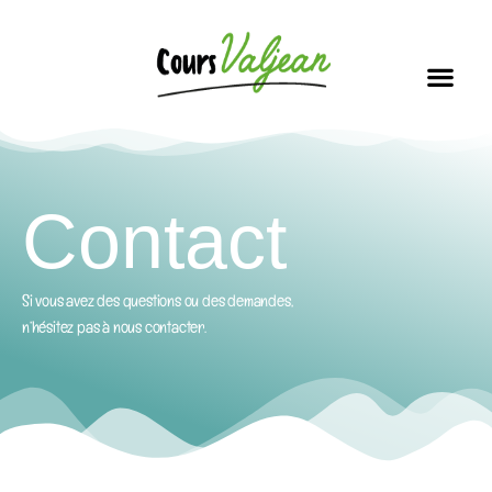
Soutien scolai
Nos i
Vous connaissez la dernière ?!
Contact
Si vous avez des questions ou des demandes,
n’hésitez pas à nous contacter.