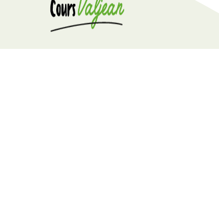
8 av, du Régiment de Bigorre
65000 TARBES
Tél. :
05 62 34 03 76
coursvaljean@gmail.com
Accès
Horaires
(hors vacances scolaires)