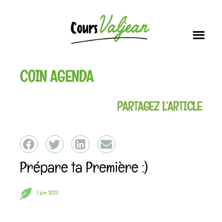
Soutien scolai
Nos i
Vous connaissez la dernière ?!
COIN AGENDA
PARTAGEZ L’ARTICLE
Prépare ta Première :)
1 juin 2023