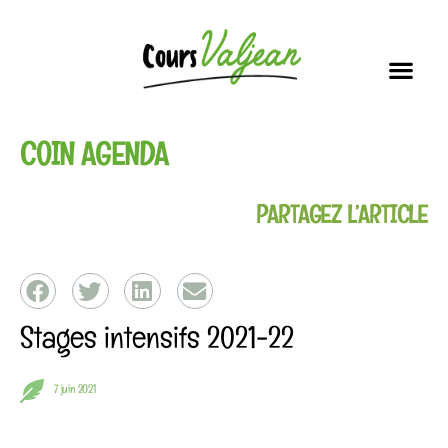
Soutien scolai
Nos i
Vous connaissez la dernière ?!
COIN AGENDA
PARTAGEZ L’ARTICLE
Stages intensifs 2021-22
7 juin 2021