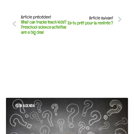
Article précédent
Article suivant
What can tracks teach kids?
Es-tu prêt pour la rentrée ?
Preschool science activities
are a big deal
COIN AGENDA