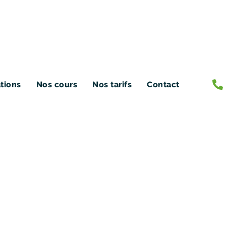
ations
Nos cours
Nos tarifs
Contact
oussaint 2024