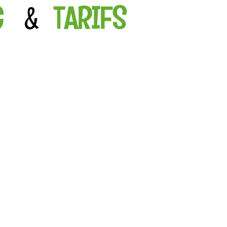
G
&
TARIFS