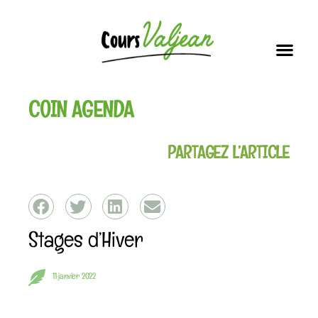
Soutien scolai
Nos i
Vous connaissez la dernière ?!
COIN AGENDA
PARTAGEZ L’ARTICLE
Stages d’Hiver
11 janvier 2022